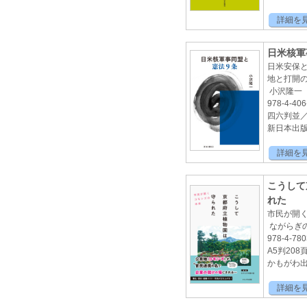
詳細を
日米核軍
日米安保
地と打開
小沢隆一
978-4-406
四六判並／ 
新日本出版2
詳細を
こうして
れた
市民が開
ながらぎ
978-4-780
A5判208
かもがわ出版
詳細を