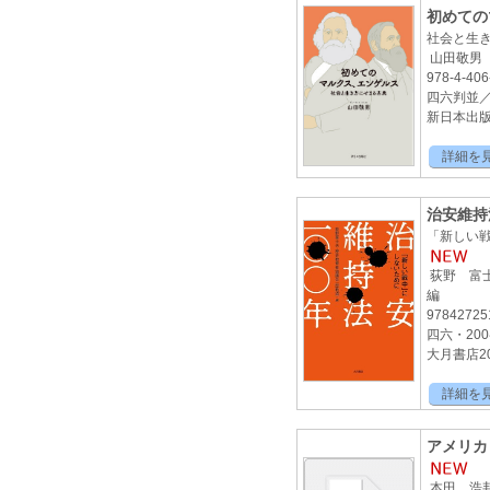
初めての
社会と生
山田敬男
978-4-406
四六判並／ 
新日本出版社
詳細を
治安維持
「新しい
荻野 富士
編
97842725
四六・20
大月書店20
詳細を
アメリカ
本田 浩