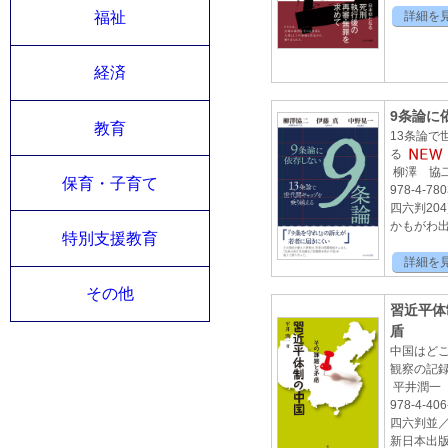
詳細を
福祉
経済
9条論に
教育
13条論で
る
柳澤 協
保育・子育て
978-4-780
四六判20
かもがわ出版
特別支援教育
詳細を
その他
習近平体
盾
中国はど
観察の記
平井潤一
978-4-406
四六判並／ 
新日本出