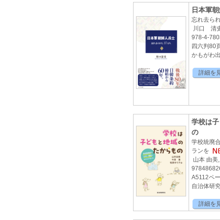
日本軍朝
忘れ去られ
川口 清
978-4-780
四六判80
かもがわ出版
詳細を
学校は子
の
学校統廃
ランを
山本 由美,
97848682
A5112ペ
自治体研究社
詳細を