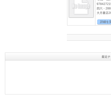
97842721
四六・28
大月書店20
詳細を
最近チ