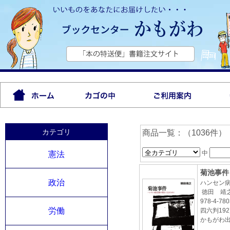
カテゴリ
商品一覧：（1036件）
中
憲法
菊池事件
政治
ハンセン
徳田 靖
978-4-780
労働
四六判19
かもがわ出版