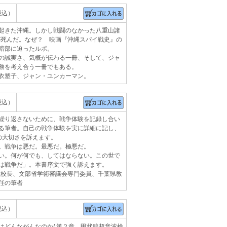
税込）
起きた沖縄。しかし戦闘のなかった八重山諸
民が死んだ。なぜ？ 映画『沖縄スパイ戦史』の
暗部に迫ったルポ。
の誠実さ、気概が伝わる一冊、そして、ジャ
務を考え合う一冊でもある。
衣塑子、ジャン・ユンカーマン。
税込）
繰り返さないために、戦争体験を記録し合い
る筆者。自己の戦争体験を実に詳細に記し、
の大切さを訴えます。
。戦争は悪だ。最悪だ。極悪だ。
い。何が何でも、してはならない。この世で
は戦争だ」。本書序文で強く訴えます。
学校校長、文部省学術審議会専門委員、千葉県教
任の筆者
税込）
はどんながんなのか/ 第２章 甲状腺超音波検