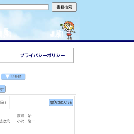
品番順
税込）
何か 渡辺 治
憲法政策 小沢 隆一