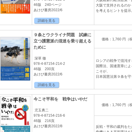
大阪維新の経済政策・
46版 240ページ
大阪で支持されるのか
あけび書房2022/6
を考えるヒントを提示
詳細を見る
９条とウクライナ問題 試練に
価格：1,760 円（
立つ護憲派の混迷を乗り超える
ために
深草 徹
ロシアの戦争で混沌す
978-4-87154-214-2
国際法、国連憲章によ
46版 200頁
こそが、
あけび書房2022/6
日本国憲法第９条を守
詳細を見る
今こそ平和を 戦争はいやだ
価格：1,760 円（
児玉勇二
978-4-87154-216-6
46版 216頁
あけび書房2022/8
反戦・平和の裁判をた