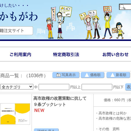
写真表示
価格順
新着順
商品一覧：（1036件）
中
円以上
円以下
高市政権の改憲策動に抗して
価格：660 円（
９条ブックレット
・高市政権とは
・高市政権の危険な
・その他 資料