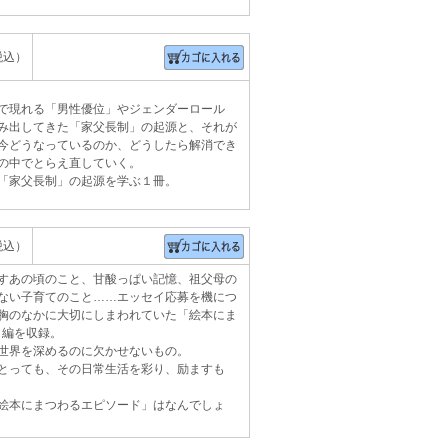
税込）
で現れる「男性優位」やジェンダーロール
み出してきた「家父長制」の起源と、それが
今どうなっているのか、どうしたら解消でき
の中でとらえ直していく。
「家父長制」の起源を学ぶ１冊。
税込）
すあの頃のこと、甘酸っぱい記憶、祖父母の
ない子育てのこと……エッセイ応募を機につ
胸のなかに大切にしまわれていた「絵本にま
 編を収録。
世界を深めるのに欠かせないもの。
とっても、その日常生活を彩り、励ますも
絵本にまつわるエピソード」はなんでしょ