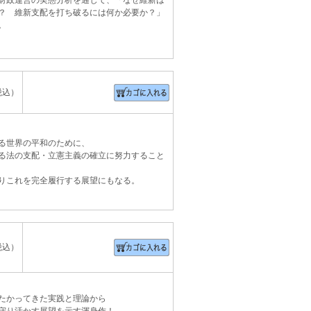
財政運営の実態分析を通じて、「なぜ維新は
？ 維新支配を打ち破るには何か必要か？」
。
税込）
る世界の平和のために、
る法の支配・立憲主義の確立に努力すること
りこれを完全履行する展望にもなる。
税込）
たかってきた実践と理論から