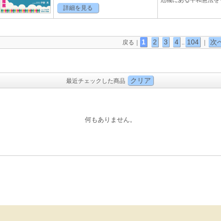
危機にある平和憲法を
詳細を見る
1
2
3
4
104
次
戻る｜
..
｜
クリア
最近チェックした商品