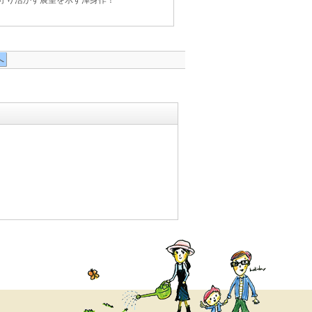
守り活かす展望を示す渾身作！
へ