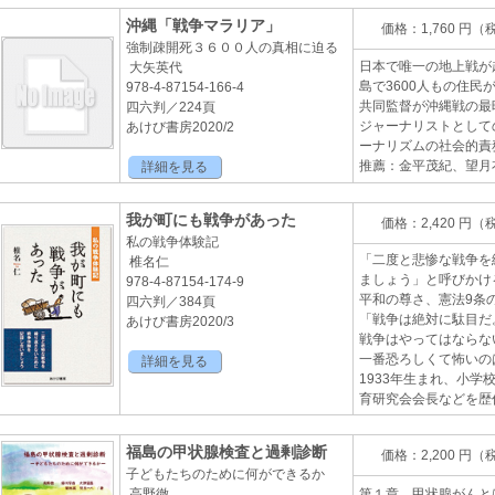
沖縄「戦争マラリア」
価格：1,760 円（
強制疎開死３６００人の真相に迫る
日本で唯一の地上戦が
大矢英代
島で3600人もの住
978-4-87154-166-4
共同監督が沖縄戦の最
四六判／224頁
ジャーナリストとして
あけび書房2020/2
ーナリズムの社会的責
推薦：金平茂紀、望月
詳細を見る
我が町にも戦争があった
価格：2,420 円（
私の戦争体験記
「二度と悲惨な戦争を
椎名仁
ましょう」と呼びかけ
978-4-87154-174-9
平和の尊さ、憲法9条
四六判／384頁
「戦争は絶対に駄目だ
あけび書房2020/3
戦争はやってはならな
一番恐ろしくて怖いの
詳細を見る
1933年生まれ、小
育研究会会長などを歴
福島の甲状腺検査と過剰診断
価格：2,200 円（
子どもたちのために何ができるか
高野徹
第１章 甲状腺がんと