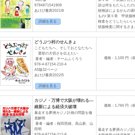
9784871541909
診は何をもたらしたの
あけび書房2021/8
校検診によるがんの過
もの/ 第５章 甲状腺
詳細を見る
検査をどうしたらいいの
状腺検査に関するさま
どうぶつ村のせんきょ
こどもたちへ、そしておとなたちへ
選挙の大切さを伝えたい
価格：1,100 円（
著者・編者：チームふくろう
978-4-87154-210-4
A5版32ページ
あけび書房2022/5
詳細を見る
カジノ・万博で大阪が壊れる―
価格：1,760 円（
維新による経済大破壊
暴走する夢洲カジノ計画の問題を徹
底解明
著者・編者：桜田照雄、高山新、山
田明
暴走する夢洲カジノ計
978-4-87154-212-8