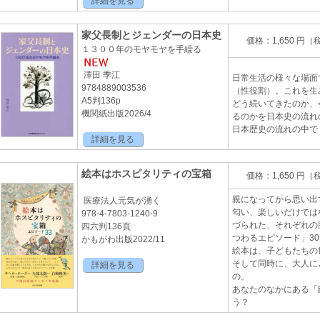
詳細を見る
家父長制とジェンダーの日本史
価格：1,650 円（
１３００年のモヤモヤを手繰る
澤田 季江
日常生活の様々な場面
9784889003536
（性役割）。これを生
A5判136p
どう続いてきたのか、
機関紙出版2026/4
るのかを日本史の流れ
日本歴史の流れの中で
詳細を見る
絵本はホスピタリティの宝箱
価格：1,650 円（
親になってから思い出
医療法人元気が湧く
匂い、楽しいだけでは
978-4-7803-1240-9
づられた、それぞれの
四六判136頁
つわるエピソード」30
かもがわ出版2022/11
絵本は、子どもたちの
そして同時に、大人に
詳細を見る
の。
あなたのなかにある「
う？