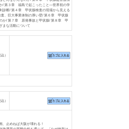
か/ 第３章 福島で起こったこと―世界初の学
剰診断/ 第４章 甲状腺検査の現場から見える
検査、巨大事業体制の厚い壁/ 第６章 甲状腺
か/ 第７章 原発事故と甲状腺/ 第８章 甲
ざまな活動について
税込）
税込）
画、止めねば大阪が壊れる！