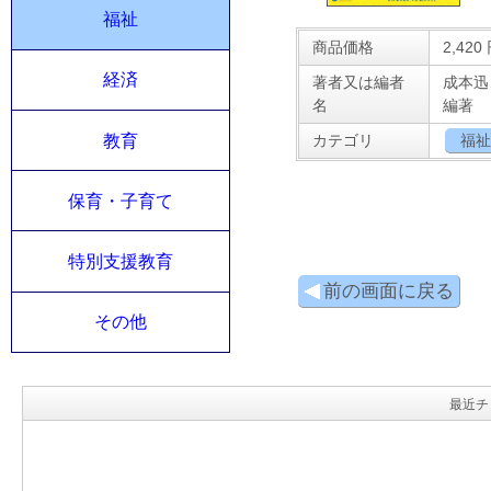
福祉
商品価格
2,420
経済
著者又は編者
成本迅
名
編著
教育
カテゴリ
福
保育・子育て
特別支援教育
前の画面に戻る
その他
最近チ