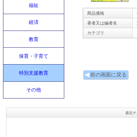
福祉
商品価格
経済
著者又は編者名
カテゴリ
教育
保育・子育て
特別支援教育
前の画面に戻る
その他
最近チ