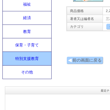
福祉
商品価格
2,
経済
著者又は編者名
三
カテゴリ
教育
保育・子育て
特別支援教育
前の画面に戻る
その他
最近チ