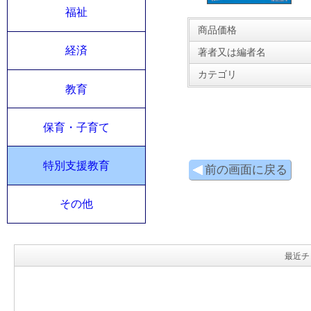
福祉
商品価格
経済
著者又は編者名
カテゴリ
教育
保育・子育て
特別支援教育
前の画面に戻る
その他
最近チ