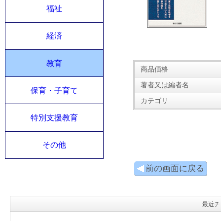
福祉
経済
教育
商品価格
著者又は編者名
保育・子育て
カテゴリ
特別支援教育
その他
前の画面に戻る
最近チ