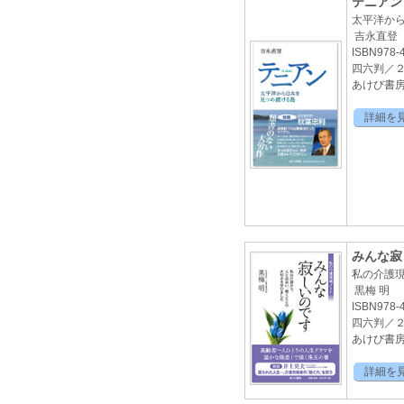
テニアン
太平洋か
吉永直登
ISBN978-4
四六判／
あけび書房2
詳細を
みんな寂
私の介護
黒梅 明
ISBN978-4
四六判／
あけび書房2
詳細を