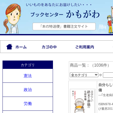
カテゴリ
商品一覧：（1036件）
中
憲法
自分らし
政治
備
―｢生老病
労働
ISBN978-
び書房2017