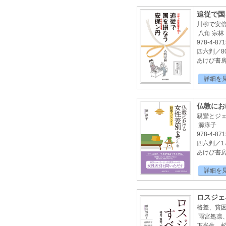
追従で国
川柳で安
八角 宗林
978-4-871
四六判／8
あけび書房2
詳細を
仏教にお
親鸞とジ
源淳子
978-4-871
四六判／1
あけび書房2
詳細を
ロスジェ
格差、貧
雨宮処凛
下光生、