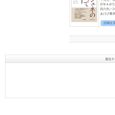
978-4-871
四六判／2
あけび書房2
詳細を
最近チ