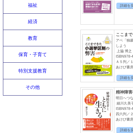
福祉
詳細を
経済
ここまで
教育
アベ「独
しよう
上脇 博之
保育・子育て
ISBN978-4
Ａ５判／
あけび書房2
特別支援教育
詳細を
その他
精神障害
明日へつ
細川久美
ISBN978-4
四六判／
あけび書房 
詳細を