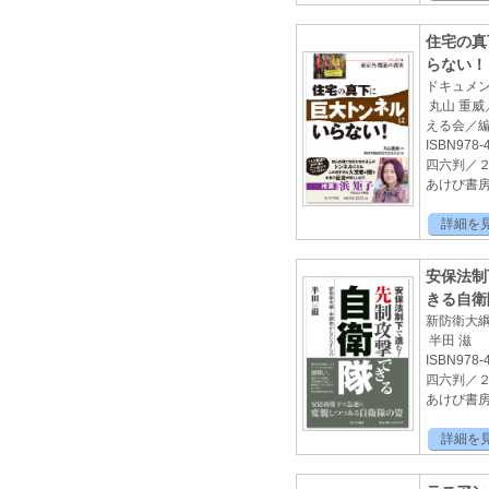
住宅の真
らない！
ドキュメ
丸山 重威
える会／
ISBN978-4
四六判／
あけび書房 
詳細を
安保法制
きる自衛
新防衛大
半田 滋
ISBN978-4
四六判／
あけび書房2
詳細を